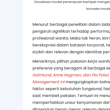
Visualisasi model perempuan berhijab mengenak
konveksi modern
Menurut berbagai penelitian dalam bid
pengaruh signifikan terhadap performa,
profesional wanita. Maka tak heran, k
berekspresi dalam batasan korporat, 
stylish dan relevan dengan identitas pe
Menariknya, pilihan
pakaian kerja wanit
preferensi yang beragam di berbagai s
Holmlund, Anne Hagman, dan Pia Polsa d
Management ini
mengungkapkan bahwa
faktor seperti kebutuhan fungsional, fa
saat membeli pakaian. Temuan ini menu
memperhatikan unsur kenyamanan dan 
ditawarkan benar-benar relevan dengan