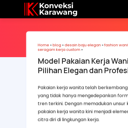
Home
»
blog
»
desain baju elegan
»
fashion wani
seragam kerja custom
»
Model Pakaian Kerja Wan
Pilihan Elegan dan Profes
Pakaian kerja wanita telah berkembang 
yang tidak hanya mengedepankan formal
tren terkini. Dengan memadukan unsur k
pakaian kerja wanita kini menjadi eleme
citra diri di lingkungan kerja.