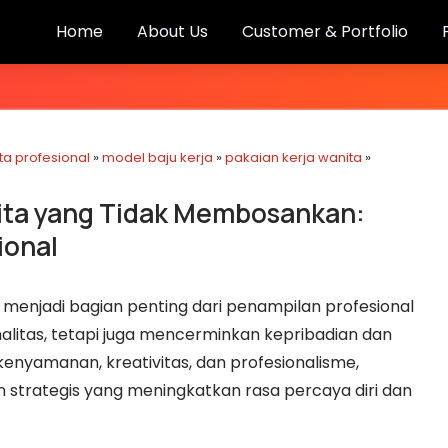
Home
About Us
Customer & Portfolio
ta profesional
»
model baju kerja
»
pakaian kerja wanita
»
ita yang Tidak Membosankan:
ional
menjadi bagian penting dari penampilan profesional
itas, tetapi juga mencerminkan kepribadian dan
enyamanan, kreativitas, dan profesionalisme,
n strategis yang meningkatkan rasa percaya diri dan