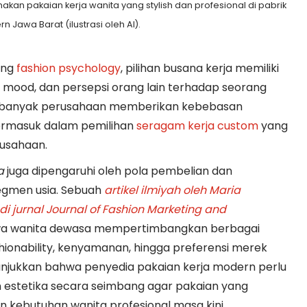
an pakaian kerja wanita yang stylish dan profesional di pabrik
 Jawa Barat (ilustrasi oleh AI).
ang
fashion psychology
, pilihan busana kerja memiliki
 mood, dan persepsi orang lain terhadap seorang
ini banyak perusahaan memberikan kebebasan
termasuk dalam pemilihan
seragam kerja custom
yang
rusahaan.
a
juga dipengaruhi oleh pola pembelian dan
egmen usia. Sebuah
artikel ilmiyah oleh Maria
i jurnal Journal of Fashion Marketing and
 wanita dewasa mempertimbangkan berbagai
shionability, kenyamanan, hingga preferensi merek
njukkan bahwa penyedia pakaian kerja modern perlu
estetika secara seimbang agar pakaian yang
 kebutuhan wanita profesional masa kini.