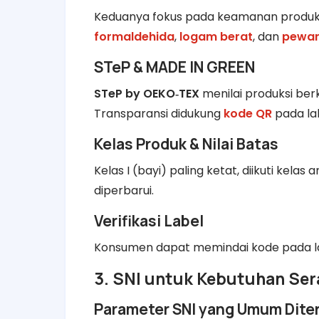
Keduanya fokus pada keamanan produk 
formaldehida
,
logam berat
, dan
pewar
STeP & MADE IN GREEN
STeP by OEKO‑TEX
menilai produksi ber
Transparansi didukung
kode QR
pada la
Kelas Produk & Nilai Batas
Kelas I (bayi) paling ketat, diikuti kela
diperbarui.
Verifikasi Label
Konsumen dapat memindai kode pada labe
3. SNI untuk Kebutuhan Ser
Parameter SNI yang Umum Dite