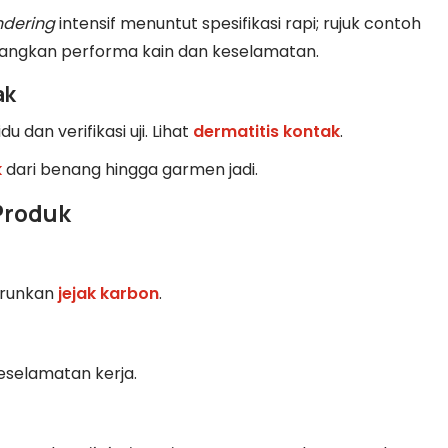
ndering
intensif menuntut spesifikasi rapi; rujuk contoh
ngkan performa kain dan keselamatan.
ak
u dan verifikasi uji. Lihat
dermatitis kontak
.
k
dari benang hingga garmen jadi.
Produk
nurunkan
jejak karbon
.
eselamatan kerja.