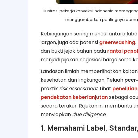
Ilustrasi pekerja konveksi Indonesia memegang 
menggambarkan pentingnya pemahaman 
Kebingungan sering muncul antara label, 
jargon, juga ada potensi
greenwashing
.
dan bukti jejak bahan pada
rantai paso
menjadi pijakan negosiasi harga serta k
Landasan ilmiah memperlihatkan kaitan
kesehatan dan lingkungan. Telaah
peer
praktik
risk assessment
. Lihat
penelitia
pendekatan keberlanjutan
sebagai acu
secara terukur. Rujukan ini membantu ti
menyiapkan
due diligence
.
1. Memahami Label, Standar,