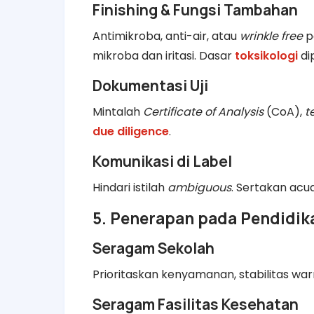
Finishing & Fungsi Tambahan
Antimikroba, anti-air, atau
wrinkle free
pe
mikroba dan iritasi. Dasar
toksikologi
di
Dokumentasi Uji
Mintalah
Certificate of Analysis
(CoA),
t
due diligence
.
Komunikasi di Label
Hindari istilah
ambiguous
. Sertakan acua
5. Penerapan pada Pendidika
Seragam Sekolah
Prioritaskan kenyamanan, stabilitas war
Seragam Fasilitas Kesehatan