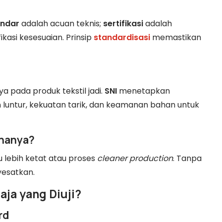
andar
adalah acuan teknis;
sertifikasi
adalah
kasi kesesuaian. Prinsip
standardisasi
memastikan
 pada produk tekstil jadi.
SNI
menetapkan
 luntur, kekuatan tarik, dan keamanan bahan untuk
knanya?
u lebih ketat atau proses
cleaner production
. Tanpa
nyesatkan.
aja yang Diuji?
rd