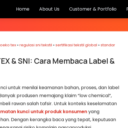
Home
About Us
Customer & Portfolio
 oeko tex
»
regulasi sni tekstil
»
sertifikasi tekstil global
»
standar
-TEX & SNI: Cara Membaca Label &
 kunci untuk menilai keamanan bahan, proses, dan label
Banyak produsen memajang klaim “low chemical”,
li rawan salah tafsir. Untuk konteks keselamatan
amatan kunci untuk produk konsumen
yang
uhan. Dengan kerangka baca yang tepat, keputusan
mengurangi risiko komplain pascaproduksi.