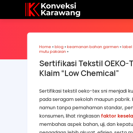
Home
»
blog
»
keamanan bahan garmen
»
label
mutu pakaian
»
Sertifikasi Tekstil OEKO
Klaim “Low Chemical”
Sertifikasi tekstil oeko-tex sni menjadi
pada seragam sekolah maupun pabrik. 
namun tanpa pemahaman standar, pembe
konsumen, lihat ringkasan
faktor kesel
membahas aspek bahan, uji, dan kepat
pengadaan lebih akurat, efisien, serta 