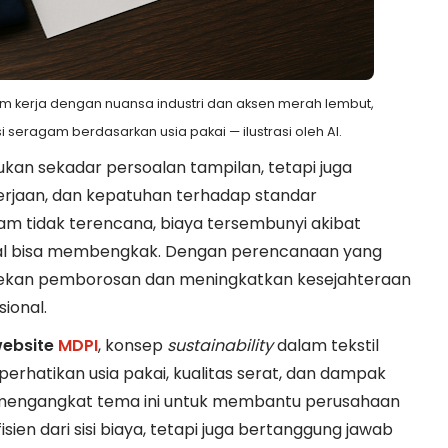
m kerja dengan nuansa industri dan aksen merah lembut,
eragam berdasarkan usia pakai — ilustrasi oleh AI.
an sekadar persoalan tampilan, tetapi juga
erjaan, dan kepatuhan terhadap standar
gam tidak terencana, biaya tersembunyi akibat
ial bisa membengkak. Dengan perencanaan yang
menekan pemborosan dan meningkatkan kesejahteraan
ional.
 website
MDPI
, konsep
sustainability
dalam tekstil
rhatikan usia pakai, kualitas serat, dan dampak
i mengangkat tema ini untuk membantu perusahaan
ien dari sisi biaya, tetapi juga bertanggung jawab