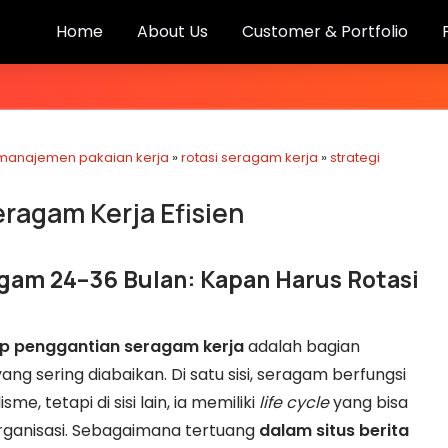
Home
About Us
Customer & Portfolio
manajemen pakaian kerja
»
rotasi seragam kerja
»
strategi
agam Kerja Efisien
am 24–36 Bulan: Kapan Harus Rotasi
 penggantian seragam kerja
adalah bagian
ng sering diabaikan. Di satu sisi, seragam berfungsi
me, tetapi di sisi lain, ia memiliki
life cycle
yang bisa
organisasi. Sebagaimana tertuang
dalam situs berita