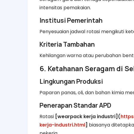
intensitas pemakaian.
Institusi Pemerintah
Penyesuaian jadwal rotasi mengikuti k
Kriteria Tambahan
Kehilangan warna atau perubahan bentuk
6. Ketahanan Seragam di Sek
Lingkungan Produksi
Paparan panas, oli, dan bahan kimia m
Penerapan Standar APD
Rotasi
[wearpack kerja industri](
http
kerja-industri.html
]
biasanya ditetapka
pekerja.