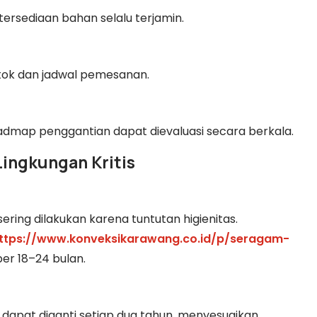
ersediaan bahan selalu terjamin.
ok dan jadwal pemesanan.
admap penggantian dapat dievaluasi secara berkala.
Lingkungan Kritis
ering dilakukan karena tuntutan higienitas.
ttps://www.konveksikarawang.co.id/p/seragam-
er 18–24 bulan.
dapat diganti setiap dua tahun, menyesuaikan