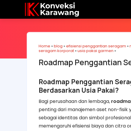
Home
»
blog
»
efisiensi penggantian seragam
»
seragam korporat
»
usia pakai garmen
»
Roadmap Penggantian Ser
Roadmap Penggantian Serag
Berdasarkan Usia Pakai?
Bagi perusahaan dan lembaga,
roadmap
penting dari manajemen aset non-fisik ya
sebagai identitas dan simbol profesionalis
memengaruhi efisiensi biaya dan citra 