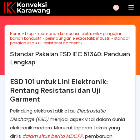
Home
»
blog
»
keamanan komponen elektronik
»
pengujian
bahan konduktif
»
perlindungan elektrostatik industri
»
standar
pakaian esd
»
uji resistansi garment
»
Standar Pakaian ESD IEC 61340: Panduan
Lengkap
ESD 101 untuk Lini Elektronik:
Rentang Resistansi dan Uji
Garment
Pelindung elektrostatik atau
Electrostatic
Discharge (ESD)
menjadi aspek vital dalam dunia
elektronik modern. Menurut laporan teknis yang
dirilis
dalam situs berita MDCPP
, pembaruan