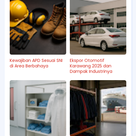
Kewajiban APD Sesuai SNI
Ekspor Otomotif
di Area Berbahaya
Karawang 2025 dan
Dampak Industrinya