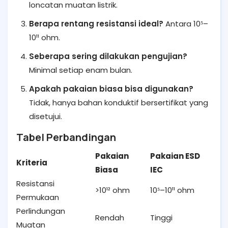
loncatan muatan listrik.
Berapa rentang resistansi ideal?
Antara 10⁵–
10¹¹ ohm.
Seberapa sering dilakukan pengujian?
Minimal setiap enam bulan.
Apakah pakaian biasa bisa digunakan?
Tidak, hanya bahan konduktif bersertifikat yang
disetujui.
Tabel Perbandingan
Pakaian
Pakaian ESD
Kriteria
Biasa
IEC
Resistansi
>10¹² ohm
10⁵–10¹¹ ohm
Permukaan
Perlindungan
Rendah
Tinggi
Muatan