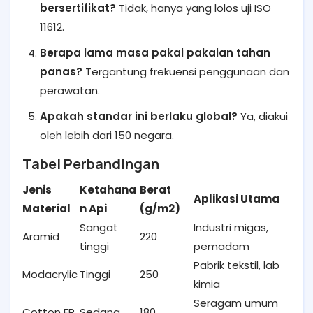
bersertifikat?
Tidak, hanya yang lolos uji ISO
11612.
Berapa lama masa pakai pakaian tahan
panas?
Tergantung frekuensi penggunaan dan
perawatan.
Apakah standar ini berlaku global?
Ya, diakui
oleh lebih dari 150 negara.
Tabel Perbandingan
Jenis
Ketahana
Berat
Aplikasi Utama
Material
n Api
(g/m2)
Sangat
Industri migas,
Aramid
220
tinggi
pemadam
Pabrik tekstil, lab
Modacrylic
Tinggi
250
kimia
Seragam umum
Cotton FR
Sedang
180