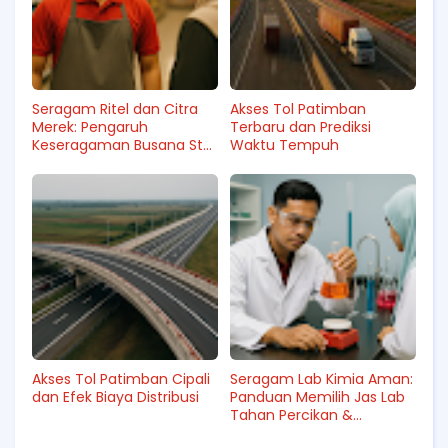
Seragam Ritel dan Citra
Akses Tol Patimban
Merek: Pengaruh
Terbaru dan Prediksi
Keseragaman Busana Staf
Waktu Tempuh
terhadap Persepsi
Layanan Pelanggan
Akses Tol Patimban Cipali
Seragam Lab Kimia Aman:
dan Efek Biaya Distribusi
Panduan Memilih Jas Lab
Tahan Percikan &
Kompatibel dengan Bahan