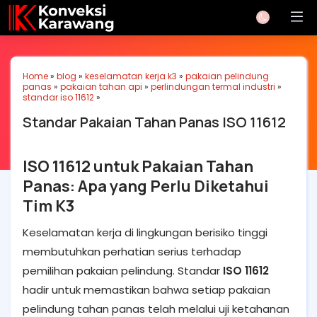
Home
»
blog
»
keselamatan kerja k3
»
pakaian pelindung
panas
»
pakaian tahan api
»
perlindungan termal industri
»
standar iso 11612
»
Standar Pakaian Tahan Panas ISO 11612
ISO 11612 untuk Pakaian Tahan
Panas: Apa yang Perlu Diketahui
Tim K3
Keselamatan kerja di lingkungan berisiko tinggi
membutuhkan perhatian serius terhadap
pemilihan pakaian pelindung. Standar
ISO 11612
hadir untuk memastikan bahwa setiap pakaian
pelindung tahan panas telah melalui uji ketahanan