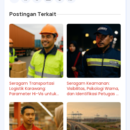
Postingan Terkait
Seragam Transportasi
Seragam Keamanan:
Logistik Karawang:
Visibilitas, Psikologi Warna,
Parameter Hi-Vis untuk
dan Identifikasi Petugas di
Pekerja di Jalur Distribusi
Area Publik
Karawang–Cikampek