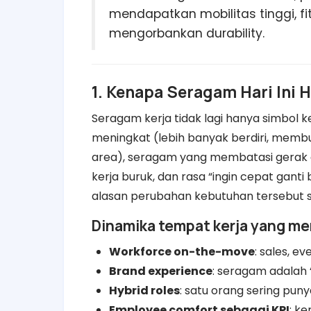
mendapatkan mobilitas tinggi, fi
mengorbankan durability.
1. Kenapa Seragam Hari Ini 
Seragam kerja tidak lagi hanya simbol ke
meningkat (lebih banyak berdiri, memb
area), seragam yang membatasi gerak 
kerja buruk, dan rasa “ingin cepat ganti
alasan perubahan kebutuhan tersebut se
Dinamika tempat kerja yang m
Workforce on-the-move
: sales, ev
Brand experience
: seragam adalah “
Hybrid roles
: satu orang sering pun
Employee comfort sebagai KPI
: k