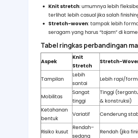
Knit stretch
: umumnya lebih fleksibe
terlihat lebih casual jika salah finishin
Stretch-woven
: tampak lebih forma
seragam yang harus “tajam” di kame
Tabel ringkas perbandingan mat
Knit
Aspek
Stretch-Wove
Stretch
Lebih
Tampilan
Lebih rapi/form
santai
Sangat
Tinggi (tergant
Mobilitas
tinggi
& konstruksi)
Ketahanan
Variatif
Cenderung stab
bentuk
Rendah–
Risiko kusut
Rendah (jika fin
sedang