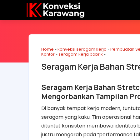
Home
»
konveksi seragam kerja
»
Pembuatan S
Kantor
»
seragam kerja pabrik
»
Seragam Kerja Bahan Stre
Seragam Kerja Bahan Stretc
Mengorbankan Tampilan Pro
Di banyak tempat kerja modern, tuntutan
seragam yang kaku. Tim operasional harus
dituntut konsisten membawa identitas 
justru mengarah pada “performance fabr