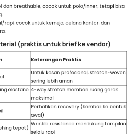
l dan breathable, cocok untuk polo/inner, tetapi bisa
g.
l/rapi, cocok untuk kemeja, celana kantor, dan
ra.
erial (praktis untuk brief ke vendor)
n
Keterangan Praktis
Untuk kesan profesional, stretch-woven
al
sering lebih aman
ung elastane
4-way stretch memberi ruang gerak
maksimal
Perhatikan recovery (kembali ke bentuk
il
awal)
Wrinkle resistance mendukung tampilan
ishing tepat)
selalu rapi