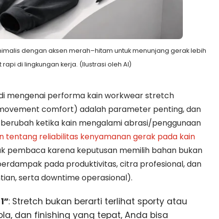
inimalis dengan aksen merah–hitam untuk menunjang gerak lebih
 rapi di lingkungan kerja. (Ilustrasi oleh AI)
tudi mengenai performa kain workwear stretch
ovement comfort) adalah parameter penting, dan
t berubah ketika kain mengalami abrasi/penggunaan
an tentang reliabilitas kenyamanan gerak pada kain
ntuk pembaca karena keputusan memilih bahan bukan
berdampak pada produktivitas, citra profesional, dan
tian, serta downtime operasional).
1”
: Stretch bukan berarti terlihat sporty atau
ola, dan finishing yang tepat, Anda bisa