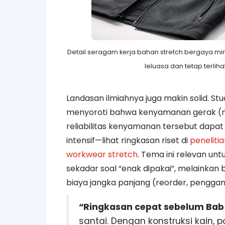
Detail seragam kerja bahan stretch bergaya m
leluasa dan tetap terlihat
Landasan ilmiahnya juga makin solid. S
menyoroti bahwa kenyamanan gerak (m
reliabilitas kenyamanan tersebut dapa
intensif—lihat ringkasan riset di
peneliti
workwear stretch
. Tema ini relevan u
sekadar soal “enak dipakai”, melainkan 
biaya jangka panjang (reorder, penggan
“Ringkasan cepat sebelum Bab 
santai. Dengan konstruksi kain, p