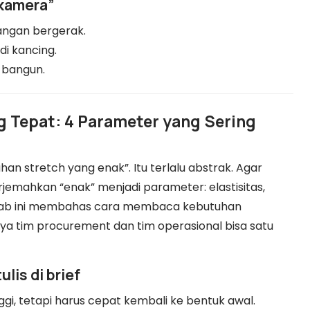
 kamera”
angan bergerak.
di kancing.
-bangun.
g Tepat: 4 Parameter yang Sering
han stretch yang enak”. Itu terlalu abstrak. Agar
rjemahkan “enak” menjadi parameter: elastisitas,
y. Bab ini membahas cara membaca kebutuhan
ya tim procurement dan tim operasional bisa satu
lis di brief
inggi, tetapi harus cepat kembali ke bentuk awal.