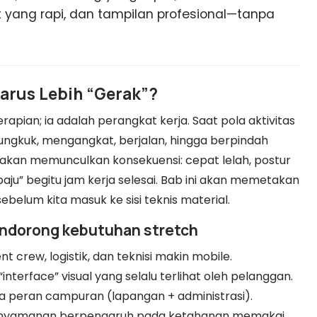
t yang rapi, dan tampilan profesional—tanpa
Harus Lebih “Gerak”?
rapian; ia adalah perangkat kerja. Saat pola aktivitas
ungkuk, mengangkat, berjalan, hingga berpindah
akan memunculkan konsekuensi: cepat lelah, postur
 baju” begitu jam kerja selesai. Bab ini akan memetakan
belum kita masuk ke sisi teknis material.
endorong kebutuhan stretch
ent crew, logistik, dan teknisi makin mobile.
interface” visual yang selalu terlihat oleh pelanggan.
ya peran campuran (lapangan + administrasi).
enyamanan berpengaruh pada ketahanan memakai