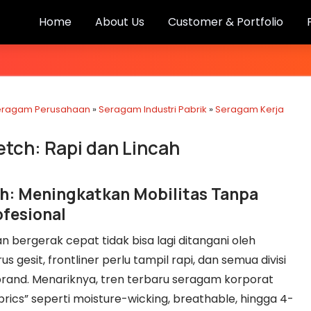
Home
About Us
Customer & Portfolio
eragam Perusahaan
»
Seragam Industri Pabrik
»
Seragam Kerja
tch: Rapi dan Lincah
h: Meningkatkan Mobilitas Tanpa
fesional
 bergerak cepat tidak bisa lagi ditangani oleh
 gesit, frontliner perlu tampil rapi, dan semua divisi
brand. Menariknya, tren terbaru seragam korporat
ics” seperti moisture-wicking, breathable, hingga 4-