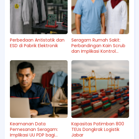
Perbedaan Antistatik dan
Seragam Rumah Sakit:
ESD di Pabrik Elektronik
Perbandingan Kain Scrub
dan Implikasi Kontrol
Infeksi
Keamanan Data
Kapasitas Patimban 800
Pemesanan Seragam:
TEUs Dongkrak Logistik
Implikasi UU PDP bagi
Jabar