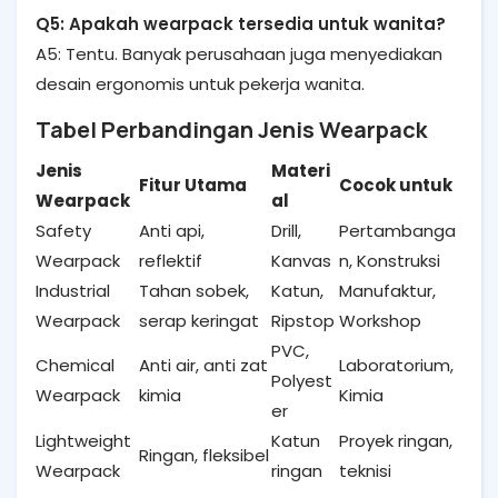
Q5: Apakah wearpack tersedia untuk wanita?
A5: Tentu. Banyak perusahaan juga menyediakan
desain ergonomis untuk pekerja wanita.
Tabel Perbandingan Jenis Wearpack
Jenis
Materi
Fitur Utama
Cocok untuk
Wearpack
al
Safety
Anti api,
Drill,
Pertambanga
Wearpack
reflektif
Kanvas
n, Konstruksi
Industrial
Tahan sobek,
Katun,
Manufaktur,
Wearpack
serap keringat
Ripstop
Workshop
PVC,
Chemical
Anti air, anti zat
Laboratorium,
Polyest
Wearpack
kimia
Kimia
er
Lightweight
Katun
Proyek ringan,
Ringan, fleksibel
Wearpack
ringan
teknisi