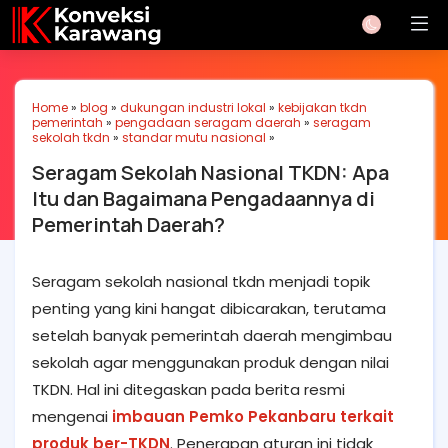
Home
»
blog
»
dukungan industri lokal
»
kebijakan tkdn
pemerintah
»
pengadaan seragam daerah
»
seragam
sekolah tkdn
»
standar mutu nasional
»
Seragam Sekolah Nasional TKDN: Apa
Itu dan Bagaimana Pengadaannya di
Pemerintah Daerah?
Seragam sekolah nasional tkdn menjadi topik
penting yang kini hangat dibicarakan, terutama
setelah banyak pemerintah daerah mengimbau
sekolah agar menggunakan produk dengan nilai
TKDN. Hal ini ditegaskan pada berita resmi
mengenai
imbauan Pemko Pekanbaru terkait
produk ber-TKDN
. Penerapan aturan ini tidak