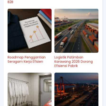
B2B
Roadmap Penggantian
Logistik Patimban
Seragam Kerja Efisien
Karawang 2026 Dorong
Efisiensi Pabrik